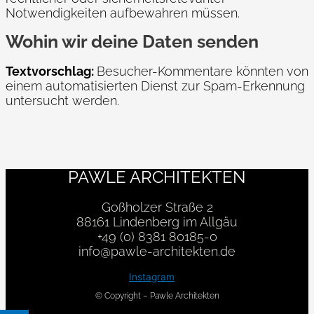
Notwendigkeiten aufbewahren müssen.
Wohin wir deine Daten senden
Textvorschlag:
Besucher-Kommentare könnten von
einem automatisierten Dienst zur Spam-Erkennung
untersucht werden.
PAWLE ARCHITEKTEN
Goßholzer Straße 2
88161 Lindenberg im Allgäu
+49 (0) 8381 80185-0
info@pawle-architekten.de
Instagram
© Copyright – Pawle Architekten